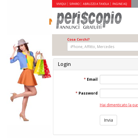
VIVIQUI
SIPARIO
ABRUZZO A TAVOLA
PAGINE AQ
Cosa Cerchi?
Login
*
Email
*
Password
Hai dimenticato la p
Invia