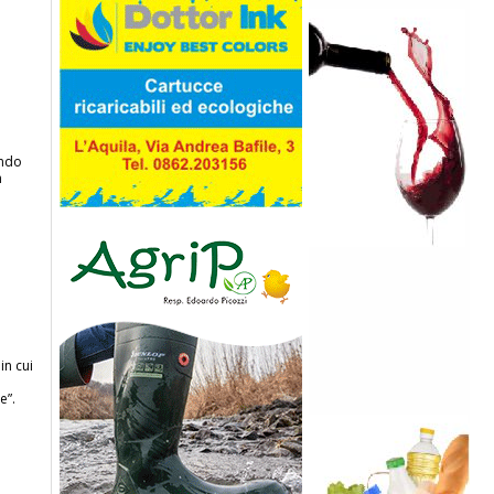
ando
n
in cui
e”.