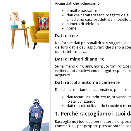
Alcuni dati che richiediamo:
e-mail e password
dati che caratterizzano l’oggetto del tu
chiediamo casa produttrice, modello, 
numero di telefono
nome
Dati di terzi
Nel fornire dati personali di altri soggetti, 
dei loro dati e devi assicurarti che siano a 
questa informativa.
Dati di minori di anni 16
Se hai meno di 16 anni, non puoi fornirci tuoi 
veritiere noi ci solleviamo da ogni respons
acquisito.
Dati raccolti automaticamente
Dati che acquisiamo in automatico, per il solo f
dati tecnici: es. indirizzo IP, browser
lo stai utilizzando;
dati raccolti utilizzando i cookie o tecn
1. Perché raccogliamo i tuoi da
Raccogliamo i tuoi dati per metterti a disposiz
commerciali, per proporti prestazioni che sod