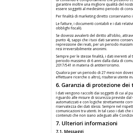
garantire inoltre una migliore qualità del nost
essere soggetti al medesimo periodo di cons
Per finalità di marketing diretto conserviamo
Le fatture, i documenti contabili e i dati relati
obblighi fiscali).
Se dovessi avvalerti del diritto all’oblio, attra
punto 4), sappi che i tuoi dati saranno conserv
repressione dei reati, per un periodo massimo 
resi irreversibilmente anonimi.
Sempre per le stesse finalità, i dati inerenti 
periodo massimo di 6 anni dalla data di comuni
2017/541 in materia di antiterrorismo.
Qualora per un periodo di 27 mesi non dovessi
effettuare ricerche o altro), risulterai utente 
6. Garanzia di protezione dei 
I dati vengono raccolti dai soggetti di cui al
riguardo alle misure di sicurezza previste dal 
automatizzati e con logiche strettamente corr
riservatezza dei dati stessi. Sempre nel rispet
comunicazioni tra utenti. In tal caso i dati che
contenuti che non siano adeguati alle Condizio
7. Ulteriori informazioni
7.1. Messaggi