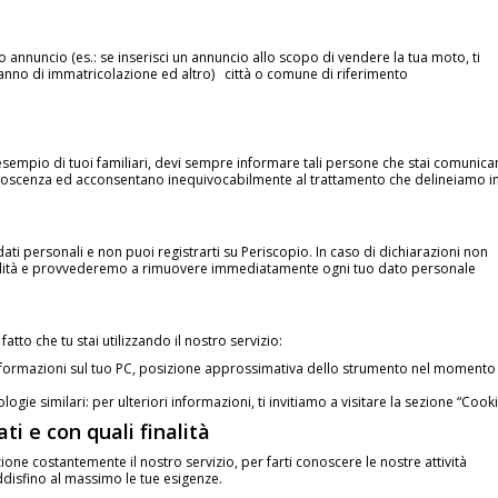
o annuncio (es.: se inserisci un annuncio allo scopo di vendere la tua moto, ti
anno di immatricolazione ed altro) città o comune di riferimento
ad esempio di tuoi familiari, devi sempre informare tali persone che stai comunic
conoscenza ed acconsentano inequivocabilmente al trattamento che delineiamo i
dati personali e non puoi registrarti su Periscopio. In caso di dichiarazioni non
abilità e provvederemo a rimuovere immediatamente ogni tuo dato personale
atto che tu stai utilizzando il nostro servizio:
, informazioni sul tuo PC, posizione approssimativa dello strumento nel momento 
ologie similari: per ulteriori informazioni, ti invitiamo a visitare la sezione “Cooki
ti e con quali finalità
ione costantemente il nostro servizio, per farti conoscere le nostre attività
disfino al massimo le tue esigenze.