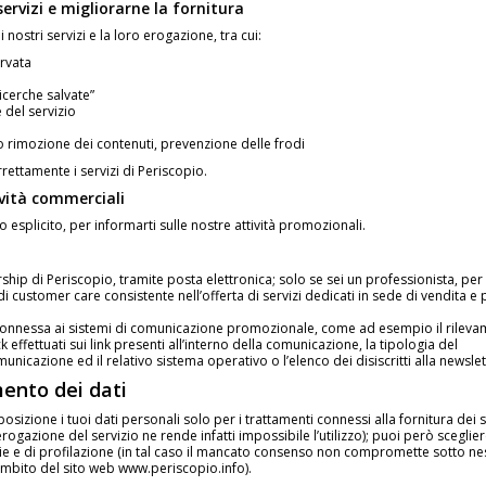
 servizi e migliorarne la fornitura
i nostri servizi e la loro erogazione, tra cui:
ervata
“ricerche salvate”
 del servizio
 rimozione dei contenuti, prevenzione delle frodi
rrettamente i servizi di Periscopio.
ività commerciali
 esplicito, per informarti sulle nostre attività promozionali.
ership di Periscopio, tramite posta elettronica; solo se sei un professionista, per
i customer care consistente nell’offerta di servizi dedicati in sede di vendita e 
ica connessa ai sistemi di comunicazione promozionale, come ad esempio il rilev
 effettuati sui link presenti all’interno della comunicazione, la tipologia del
municazione ed il relativo sistema operativo o l’elenco dei disiscritti alla newslet
mento dei dati
sizione i tuoi dati personali solo per i trattamenti connessi alla fornitura dei s
 erogazione del servizio ne rende infatti impossibile l’utilizzo); puoi però sceglie
arie e di profilazione (in tal caso il mancato consenso non compromette sotto n
’ambito del sito web www.periscopio.info).