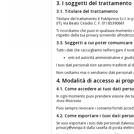
3. I soggetti del trattamento
3.1. Titolare del trattamento
Titolare del trattamento è Publipress S.r.l. i
(IT), Via Beato Cesidio C. F. 01185390661
Ti ricordiamo che puoi in qualsiasi momento co
rispetto della tua privacy scrivendo all’indirizz
3.3. Soggetti a cui poter comunicare 
Tutti i dati che raccogliamo nell’erogare il n
enti ed autorità amministrative e giudizi
I tuoi dati personali non saranno trasferiti al 
Non cediamo mai o vendiamo dati personali ad 
4. Modalità di accesso ai propr
4.1. Come accedere ai tuoi dati perso
In ogni momento puoi prendere visione dei tuo
Area Riservata
.
Puoi sempre revocare i consensi forniti accede
4.2. Come esportare i tuoi dati perso
Se vuoi esportare i tuoi dati personali (takeout
privacy@viviqui.it dalla casella di posta elettro