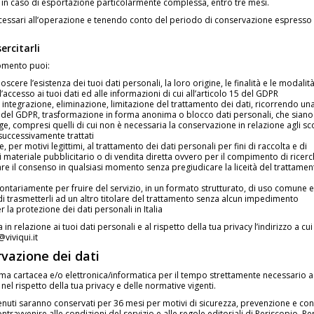
o, in caso di esportazione particolarmente complessa, entro tre mesi.
ecessari all’operazione e tenendo conto del periodo di conservazione espresso 
ercitarli
momento puoi:
oscere l’esistenza dei tuoi dati personali, la loro origine, le finalità e le modalità
’accesso ai tuoi dati ed alle informazioni di cui all’articolo 15 del GDPR
integrazione, eliminazione, limitazione del trattamento dei dati, ricorrendo un
 18 del GDPR, trasformazione in forma anonima o blocco dati personali, che siano
gge, compresi quelli di cui non è necessaria la conservazione in relazione agli sc
o successivamente trattati
er motivi legittimi, al trattamento dei dati personali per fini di raccolta e di
 materiale pubblicitario o di vendita diretta ovvero per il compimento di ricerc
care il consenso in qualsiasi momento senza pregiudicare la liceità del trattamen
volontariamente per fruire del servizio, in un formato strutturato, di uso comune e
di trasmetterli ad un altro titolare del trattamento senza alcun impedimento
 la protezione dei dati personali in Italia
 relazione ai tuoi dati personali e al rispetto della tua privacy l’indirizzo a cui
viviqui.it
rvazione dei dati
orma cartacea e/o elettronica/informatica per il tempo strettamente necessario a
 nel rispetto della tua privacy e delle normative vigenti.
ntenuti saranno conservati per 36 mesi per motivi di sicurezza, prevenzione e con
avvenire alle condizioni del servizio e alle regole editoriali di Periscopio. Pe