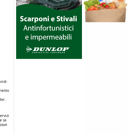
post-
amento
ter.
ervizi
re se
essun