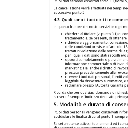
I tuoi dati saranno esportati entro 30 giorni 
La cancellazione verrà effettuata nei tempi n
successivo punto 5.
4.3. Quali sono i tuoi diritti e come es
In quanto fruitore dei nostri servizi, in ogni 
chiedere al titolare (v. punto 3.1) di con
trattamento e, se presenti, di ottenere l
richiedere aggiornamento, correzione, 
delle condizioni previste all’articolo
trattati in violazione delle norme di le
per i quali i dati sono stati raccolti e/
opporti completamente o parzialmente, p
informazione commerciale o di invio di
marketing. Hai anche il diritto di revo
prestato precedentemente alla revoca
ricevere i tuoi dati personali, forniti 
leggibile da dispositivo automatico, e 
reclamare presso l’Autorità Garante per
Ricorda che per qualsiasi domanda o richiesta in
scrivere è sempre l’indirizzo dedicato privacy@
5. Modalità e durata di conse
I tuoi dati personali vengono conservati in f
soddisfare le finalità di cui al punto 1, sempre
Se sei un utente attivo, i tuoi annunci ed i co
di contenuti e comportamenti che possono contr