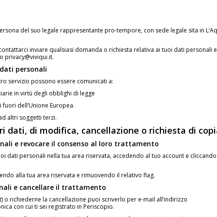
n persona del suo legale rappresentante pro-tempore, con sede legale sita in L’Aq
ntattarci inviare qualsiasi domanda o richiesta relativa ai tuoi dati personali e
o privacy@viviqui.it.
dati personali
ostro servizio possono essere comunicati a:
arie in virtù degli obblighi di legge
di fuori dell’Unione Europea.
altri soggetti terzi.
i dati, di modifica, cancellazione o richiesta di cop
nali e revocare il consenso al loro trattamento
i dati personali nella tua area riservata, accedendo al tuo account e cliccando
ndo alla tua area riservata e rimuovendo il relativo flag.
nali e cancellare il trattamento
) o richiederne la cancellazione puoi scriverlo per e-mail all’indirizzo
nica con cui ti sei registrato in Periscopio.