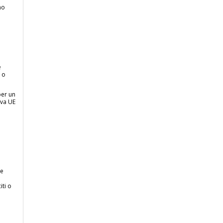
no
e
 o
per un
iva UE
 e
iti o
.