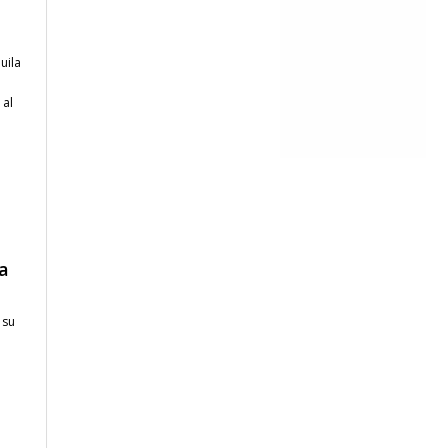
uila
 al
ia
 su