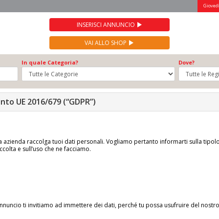
Giovedì
INSERISCI ANNUNCIO
VAI ALLO SHOP
In quale Categoria?
Dove?
ento UE 2016/679 (“GDPR”)
stra azienda raccolga tuoi dati personali. Vogliamo pertanto informarti sulla tipol
accolta e sull’uso che ne facciamo.
 annuncio ti invitiamo ad immettere dei dati, perché tu possa usufruire del nostr