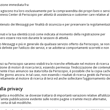
azione immediata fra:
teragiscono tra loro esclusivamente per la compravendita dei propri beni o servi
ness Center di Periscopio per attività di assistenza e customer care relative al
contenuto dei Messaggi per finalità di sicurezza e per preservare la regolamentaz
ntenuti e la tua identità (così come indicata al momento della registrazione per
ro essere resi noti durante le sessioni di attività.
izio Messaggi e più in generale da qualsiasi servizio offerto da Periscopio, se non
tà definite per l’utilizzo dei servizi, e se adotterai comportamenti scorretti e non
sci su Periscopio saranno visibili tra le ricerche effettuate nel motore di ricerca
one di motori di ricerca terzi, essendo permessa l’indicizzazione dei contenut
ente il tuo annuncio sia stata tolta da Periscopio, è possibile che la copia cach
lche giorno ancora. In tal caso, non essendo i risultati di ricerca gestiti da Perisc
rettamente al motore di ricerca di terzi ed anche sollecitare l’aggiornamento de
ulla privacy
a a modifiche; se dovesse trattarsi di importanti variazioni relative all’utilizz
 tramite pubblicazione evidente sulle nostre pagine o tramite mezzi alternativi,
erta di tali modifiche.