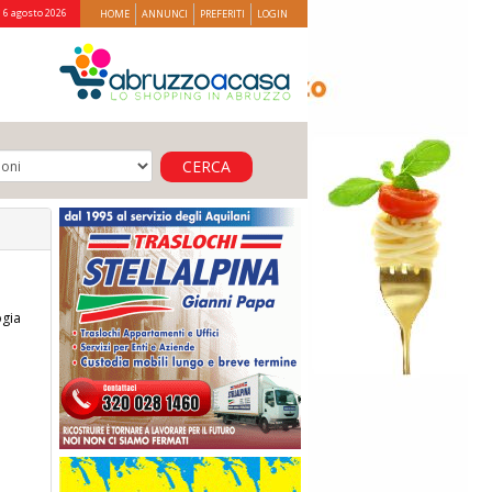
 6 agosto 2026
HOME
ANNUNCI
PREFERITI
LOGIN
CERCA
ogia
o