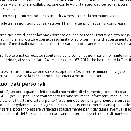
ro servizio, anche in collaborazione con le Autorità, i tuoi dati personali potran
ervazione.
 i tuoi dati per un periodo massimo di 24 mesi, come da normativa vigente.
vi alle transazioni sono conservati per 11 anni ai sensi di legge (ivi compresi gli
verso richiesta di cancellazione espressa dei dati personali trattati dal titolare (v.
ati, in forma protetta e con accesso limitato, solo per finalità di accertamento 
di 12 mesi dalla data della richiesta e saranno poi cancellati in maniera sicura
al traffico telematico, eccetto i contenuti delle comunicazioni, saranno mantenuti 
cazione, ai sensi dell’art. 24 della Legge n. 167/2017, che ha recepito la Dirett
 esercitare alcuna azione su Periscopio.info (es. inserire annunci, navigare,
inattivo ed avverrà la cancellazione automatica dei tuoi dati personali.
tuoi dati personali
 punto 3, secondo quanto dettato dalla normativa di riferimento, con particolare
GDPR (art. 32) per il loro trattamento tramite strumenti informatici, manuali ed
elate alle finalità indicate al punto 1 e comunque sempre garantendo sicurezza
to della regolamentazione vigente, è attivo un sistema di verifica antispam sulle
 inserirai potranno essere verificati esclusivamente per individuare eventuali illec
ni generali del Servizio, ma non potranno essere utilizzati a scopi di marketing