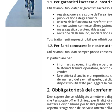
1.1. Per garantirti l’accesso ai nostri
Utilizziamo i tuoi dati per garantirti l’accesso a
registrazione e creazione dell’area ris
pubblicazione degli annunci
utilizzo delle funzionalità “preferiti” e 
comunicazioni connesse all’erogazione
messaggistica tra utenti (Messaggi)
revisione degli annunci, moderazione o
Tutti trattamenti imprescindibili per offrirti co
1.2. Per farti conoscere le nostre att
Utilizziamo i tuoi dati, sempre previo consenso
In particolare per:
informarti su eventi, iniziative o partn
telefonate tramite operatore, servizio d
vendita
fare attività di analisi e di reportist
del numero delle e-mail aperte, dei click
dispositivo utilizzato per leggere la co
2. Obbligatorietà del conferi
Devi sapere che sei obbligato a mettere a dispo
che Periscopio offre (il diniego per finalità di
metterli a disposizione per finalità pubblicit
aspetto l’erogazione del servizio offerto nell