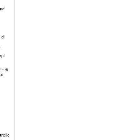
nel
 di
a
opi
he di
to
trollo
r