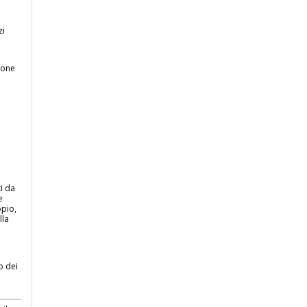
zi
ione
i da
e
opio,
lla
o dei