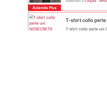
Pubblicato in
L'Aquila
-
Immob
Azienda Plus
T-shirt collo per
T-shirt collo perle 
SKU: 261NS057-caviale
SHOP
CENTRO STORIC
Centro storico. appar
cottura, 2 stanze, 1 ba
Pubblicato in
L'Aquila
-
Immob
Azienda Plus
L'Aquila Pettino
Affittasi 3 camere in 