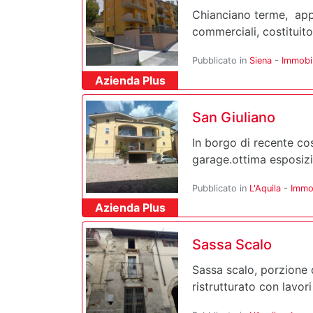
Chianciano terme, appa
commerciali, costituito 
Pubblicato in
Siena
-
Immobil
Azienda Plus
San Giuliano
In borgo di recente cos
garage.ottima esposizio
Pubblicato in
L'Aquila
-
Immob
Azienda Plus
Sassa Scalo
Sassa scalo, porzione d
ristrutturato con lavori