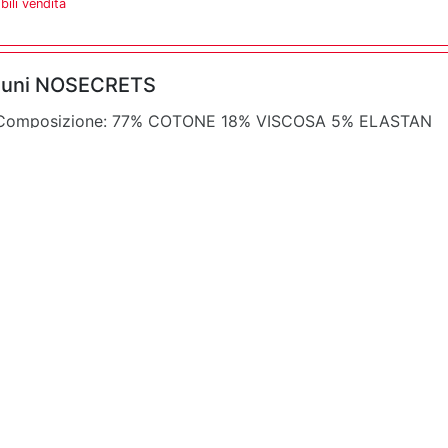
ili vendita
le uni NOSECRETS
uni Composizione: 77% COTONE 18% VISCOSA 5% ELASTAN
-42Categoria: T-SHIRT ...
O
tamento con ingresso indipendente. zona giorno con angol
gno, 1 balcone.euro ...
ili vendita
appartamento zona pettino a 5minuti dalla caserma della