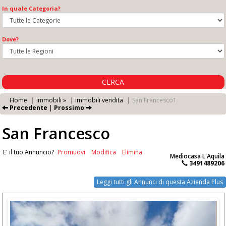
In quale Categoria?
Dove?
CERCA
Home
immobili »
immobili vendita
San Francesco1
Precedente
|
Prossimo
San Francesco
E' il tuo Annuncio?
Promuovi
Modifica
Elimina
Mediocasa L'Aquila
3491489206
Leggi tutti gli Annunci di questa Azienda Plus