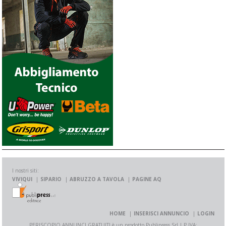
I nostri siti:
VIVIQUI
SIPARIO
ABRUZZO A TAVOLA
PAGINE AQ
HOME
INSERISCI ANNUNCIO
LOGIN
PERISCOPIO ANNUNCI GRATUITI è un prodotto Publipress Srl | P.IVA: