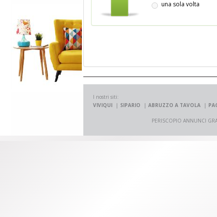
una sola volta
I nostri siti:
VIVIQUI
SIPARIO
ABRUZZO A TAVOLA
PA
PERISCOPIO ANNUNCI GRATUITI