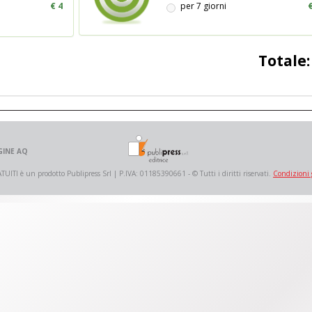
€ 4
per 7 giorni
€
Totale
GINE AQ
 è un prodotto Publipress Srl | P.IVA: 01185390661 - © Tutti i diritti riservati.
Condizioni 