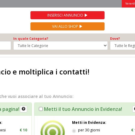
Venerdì
INSERISCI ANNUNCIO
VAI ALLO SHOP
In quale Categoria?
Dove?
io e moltiplica i contatti!
che vuoi associare al tuo Annuncio:
a pagina!
Metti il tuo Annuncio in Evidenza!
a:
Metti in Evidenza:
mesi
€ 10
per 30 giorni
€ 