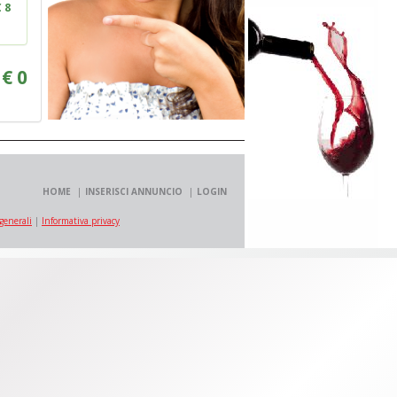
 8
:
€
0
HOME
INSERISCI ANNUNCIO
LOGIN
generali
|
Informativa privacy