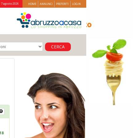
 7 agosto 2026
HOME
ANNUNCI
PREFERITI
LOGIN
CERCA
18