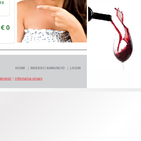
10
:
€
0
HOME
INSERISCI ANNUNCIO
LOGIN
generali
|
Informativa privacy