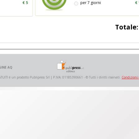
€ 5
per 7 giorni
€ 
Totale
GINE AQ
 è un prodotto Publipress Srl | P.IVA: 01185390661 - © Tutti i diritti riservati.
Condizioni 