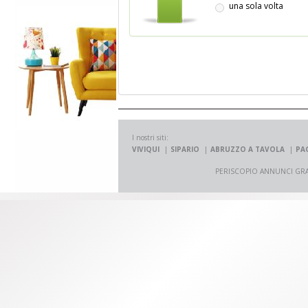
una sola volta
I nostri siti:
VIVIQUI
SIPARIO
ABRUZZO A TAVOLA
PA
PERISCOPIO ANNUNCI GRATUITI