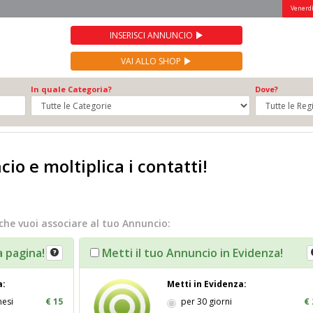
Venerdì
INSERISCI ANNUNCIO
VAI ALLO SHOP
In quale Categoria?
Dove?
io e moltiplica i contatti!
che vuoi associare al tuo Annuncio:
a pagina!
Metti il tuo Annuncio in Evidenza!
a:
Metti in Evidenza:
mesi
€ 15
per 30 giorni
€ 