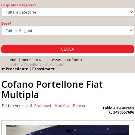
In quale Categoria?
Dove?
CERCA
Home
mercauto »
accessori auto/moto
Cofano Portellone Fiat Multipla1
Precedente
|
Prossimo
Cofano Portellone Fiat
Multipla
E' il tuo Annuncio?
Promuovi
Modifica
Elimina
Fabio-De-Lauretis
3490557696