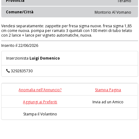
Provincia
Teramo
Comune/Città
Montorio Al Vomano
Vendesi separatamente: zappette per fresa sigma nuove. fresa sigma 1,85
cm come nuova. pompa per ramato 3 quintali con 100 metri di tubo telato
con 2 lance + lance per vigneto automatiche, nuova.
Inserito il 22/06/2026
Inserzionista
Luigi Domenico
3292835730
Anomalia nell'Annuncio?
Stampa Pagina
Aggiungi ai Preferiti
Invia ad un Amico
Stampa il Volantino