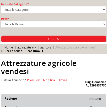
In quale Categoria?
Dove?
CERCA
Home
attrezzature »
agricole
Attrezzature agricole vendesi1
Precedente
|
Prossimo
Attrezzature agricole
vendesi
E' il tuo Annuncio?
Promuovi
Modifica
Elimina
Luigi Domenico
3292835730
Regione
Abruzzo