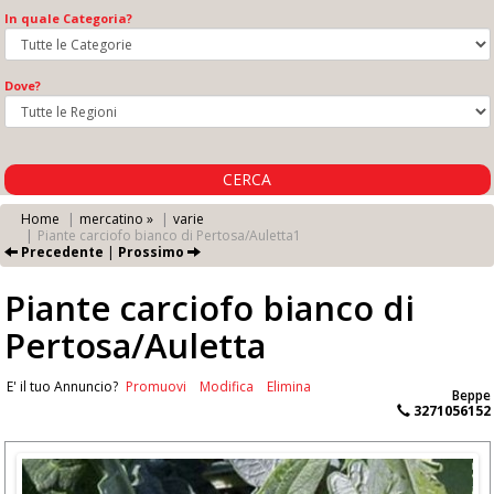
In quale Categoria?
Dove?
CERCA
Home
mercatino »
varie
Piante carciofo bianco di Pertosa/Auletta1
Precedente
|
Prossimo
Piante carciofo bianco di
Pertosa/Auletta
E' il tuo Annuncio?
Promuovi
Modifica
Elimina
Beppe
3271056152