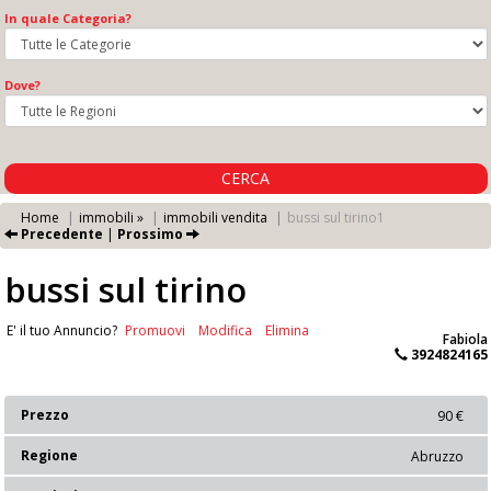
In quale Categoria?
Dove?
CERCA
Home
immobili »
immobili vendita
bussi sul tirino1
Precedente
|
Prossimo
bussi sul tirino
E' il tuo Annuncio?
Promuovi
Modifica
Elimina
Fabiola
3924824165
Prezzo
90 €
Regione
Abruzzo