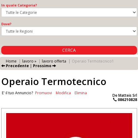
In quale Categoria?
Dove?
CERCA
Home
lavoro »
lavoro offerta
Operaio Termotecnico1
Precedente
|
Prossimo
Operaio Termotecnico
E' il tuo Annuncio?
Promuovi
Modifica
Elimina
De Matteis Srl
086210828