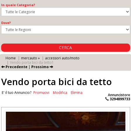
In quale Categoria?
Dove?
CERCA
Home
mercauto »
accessori auto/moto
Vendo porta bici da tetto1
Precedente
|
Prossimo
Vendo porta bici da tetto
E' il tuo Annuncio?
Promuovi
Modifica
Elimina
Annuncistore
3294899733