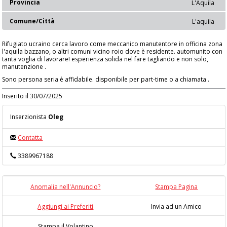
Provincia
L'Aquila
Comune/Città
L'aquila
Rifugiato ucraino cerca lavoro come meccanico manutentore in officina zona
l'aquila bazzano, o altri comuni vicino roio dove è residente. automunito con
tanta voglia di lavorare! esperienza solida nel fare tagliando e non solo,
manutenzione .
Sono persona seria è affidabile. disponibile per part-time o a chiamata .
Inserito il 30/07/2025
Inserzionista
Oleg
Contatta
3389967188
Anomalia nell'Annuncio?
Stampa Pagina
Aggiungi ai Preferiti
Invia ad un Amico
Stampa il Volantino