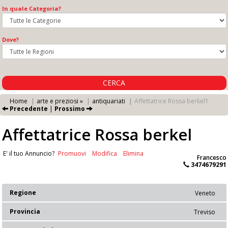
In quale Categoria?
Dove?
CERCA
Home
arte e preziosi »
antiquariati
Affettatrice Rossa berkel1
Precedente
|
Prossimo
Affettatrice Rossa berkel
E' il tuo Annuncio?
Promuovi
Modifica
Elimina
Francesco
3474679291
Regione
Veneto
Provincia
Treviso