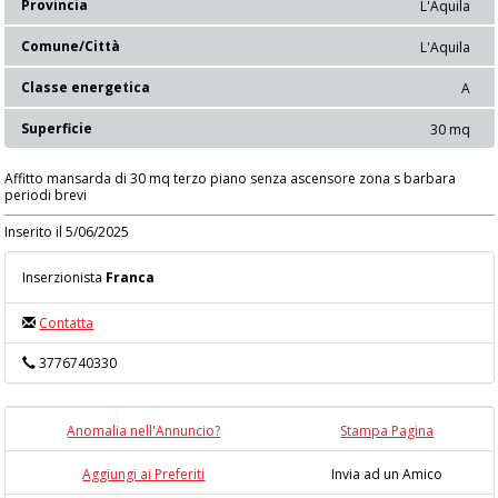
Provincia
L'Aquila
Comune/Città
L'Aquila
Classe energetica
A
Superficie
30 mq
Affitto mansarda di 30 mq terzo piano senza ascensore zona s barbara
periodi brevi
Inserito il 5/06/2025
Inserzionista
Franca
Contatta
3776740330
Anomalia nell'Annuncio?
Stampa Pagina
Aggiungi ai Preferiti
Invia ad un Amico