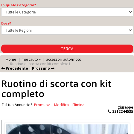
In quale Categoria?
Dove?
CERCA
Home
mercauto »
accessori auto/moto
Ruotino di scorta con kit completo1
Precedente
|
Prossimo
Ruotino di scorta con kit
completo
E' il tuo Annuncio?
Promuovi
Modifica
Elimina
giuseppe
3312244535