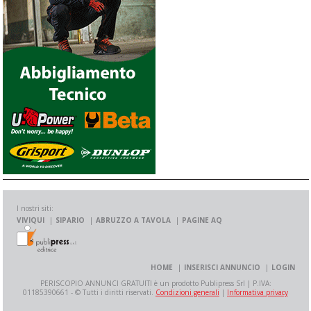
I nostri siti:
VIVIQUI
SIPARIO
ABRUZZO A TAVOLA
PAGINE AQ
HOME
INSERISCI ANNUNCIO
LOGIN
PERISCOPIO ANNUNCI GRATUITI è un prodotto Publipress Srl | P.IVA:
01185390661 - © Tutti i diritti riservati.
Condizioni generali
|
Informativa privacy