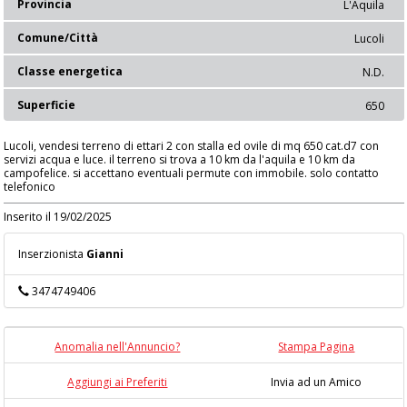
Provincia
L'Aquila
Comune/Città
Lucoli
Classe energetica
N.D.
Superficie
650
Lucoli, vendesi terreno di ettari 2 con stalla ed ovile di mq 650 cat.d7 con
servizi acqua e luce. il terreno si trova a 10 km da l'aquila e 10 km da
campofelice. si accettano eventuali permute con immobile. solo contatto
telefonico
Inserito il 19/02/2025
Inserzionista
Gianni
3474749406
Anomalia nell'Annuncio?
Stampa Pagina
Aggiungi ai Preferiti
Invia ad un Amico