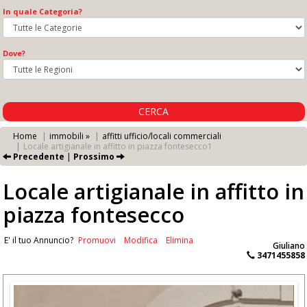
In quale Categoria?
Dove?
CERCA
Home
immobili »
affitti ufficio/locali commerciali
Locale artigianale in affitto in piazza fontesecco1
Precedente
|
Prossimo
Locale artigianale in affitto in
piazza fontesecco
E' il tuo Annuncio?
Promuovi
Modifica
Elimina
Giuliano
3471455858