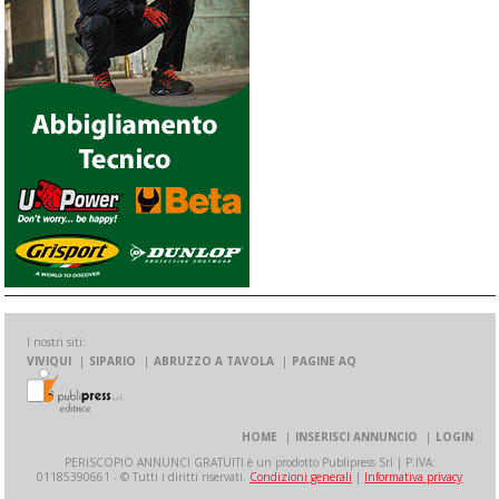
I nostri siti:
VIVIQUI
SIPARIO
ABRUZZO A TAVOLA
PAGINE AQ
HOME
INSERISCI ANNUNCIO
LOGIN
PERISCOPIO ANNUNCI GRATUITI è un prodotto Publipress Srl | P.IVA:
01185390661 - © Tutti i diritti riservati.
Condizioni generali
|
Informativa privacy