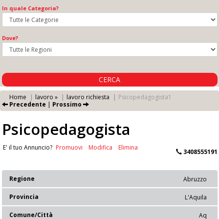
In quale Categoria?
Dove?
CERCA
Home
lavoro »
lavoro richiesta
Psicopedagogista1
Precedente
|
Prossimo
Psicopedagogista
E' il tuo Annuncio?
Promuovi
Modifica
Elimina
3408555191
Regione
Abruzzo
Provincia
L'Aquila
Comune/Città
Aq