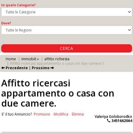
In quale Categoria?
Dove?
CERCA
Home
immobili »
affitto richiesta
Affitto ricercasi appartamento o casa con due camere.1
Precedente
|
Prossimo
Affitto ricercasi
appartamento o casa con
due camere.
E' il tuo Annuncio?
Promuovi
Modifica
Elimina
Valeriya Goloborodko
3451662064