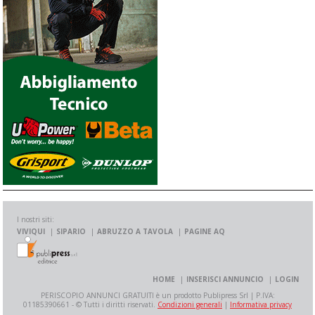
I nostri siti:
VIVIQUI
SIPARIO
ABRUZZO A TAVOLA
PAGINE AQ
HOME
INSERISCI ANNUNCIO
LOGIN
PERISCOPIO ANNUNCI GRATUITI è un prodotto Publipress Srl | P.IVA:
01185390661 - © Tutti i diritti riservati.
Condizioni generali
|
Informativa privacy