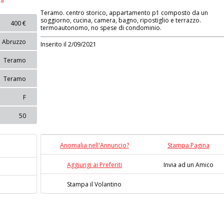
na
Teramo. centro storico, appartamento p1 composto da un
soggiorno, cucina, camera, bagno, ripostiglio e terrazzo.
400 €
termoautonomo, no spese di condominio.
Abruzzo
Inserito il 2/09/2021
Teramo
Teramo
F
50
Anomalia nell'Annuncio?
Stampa Pagina
Aggiungi ai Preferiti
Invia ad un Amico
Stampa il Volantino