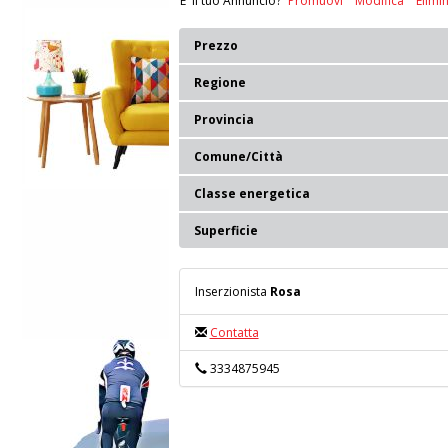
E' il tuo Annuncio?
Promuovi
Modifica
Elimi
Prezzo
Regione
Provincia
Comune/Città
Classe energetica
Superficie
Inserzionista
Rosa
Contatta
3334875945