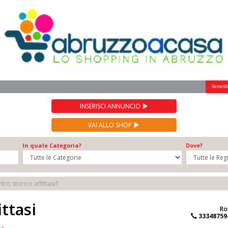
Venerdì
INSERISCI ANNUNCIO
VAI ALLO SHOP
In quale Categoria?
Dove?
tro storico affittasi1
ttasi
Ro
33348759