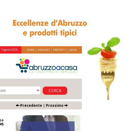
 7 agosto 2026
HOME
ANNUNCI
PREFERITI
LOGIN
CERCA
Precedente
|
Prossimo
sa
45