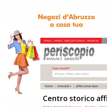
VIVIQUI
SIPARIO
ABRUZZO A TAVOLA
PAGINE AQ
Cosa Cerchi?
Home
immobili »
affitti universitari
Cen
Centro storico affi