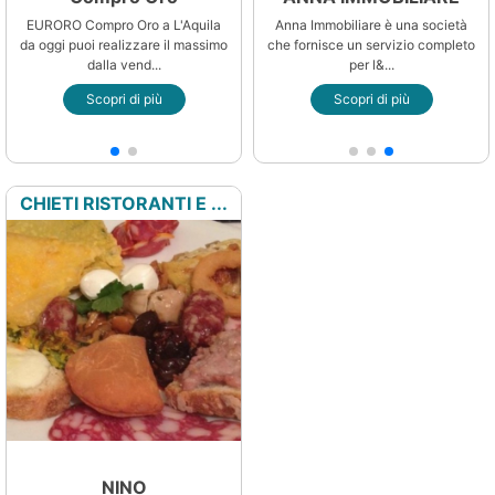
e
EURORO Compro Oro a L'Aquila
Da oltre 80 anni ci distinguiamo
Anna Immobiliare è una società
da oggi puoi realizzare il massimo
per prodotti di qualità ed
che fornisce un servizio completo
dalla vend...
innovazione ...
per l&...
Scopri di più
Scopri di più
Scopri di più
CHIETI RISTORANTI E ...
NINO