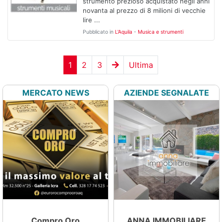
strumento prezioso acquistato negli anni
novanta al prezzo di 8 milioni di vecchie
lire ...
Pubblicato in
L'Aquila
-
Musica e strumenti
1
2
3
Ultima
MERCATO NEWS
AZIENDE SEGNALATE
Compro Oro
Vorwerk
ANNA IMMOBILIARE