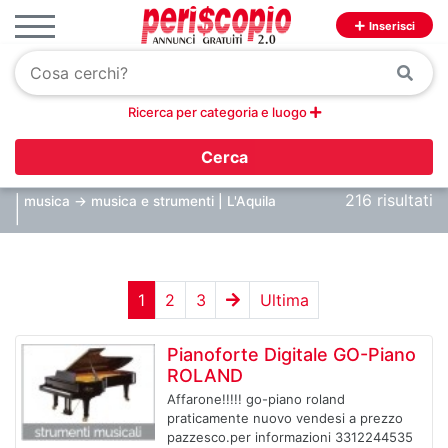
Inserisci
Ricerca per categoria e luogo
Cerca
216 risultati
| musica -> musica e strumenti | L'Aquila
|
1
2
3
Ultima
Pianoforte Digitale GO-Piano
ROLAND
Affarone!!!!! go-piano roland
praticamente nuovo vendesi a prezzo
pazzesco.per informazioni 3312244535