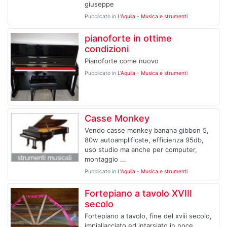
giuseppe
Pubblicato in
L'Aquila
-
Musica e strumenti
pianoforte in ottime
condizioni
Pianoforte come nuovo
Pubblicato in
L'Aquila
-
Musica e strumenti
Casse Monkey
Vendo casse monkey banana gibbon 5,
80w autoamplificate, efficienza 95db,
uso studio ma anche per computer,
montaggio ...
Pubblicato in
L'Aquila
-
Musica e strumenti
Fortepiano a tavolo XVIII
secolo
Fortepiano a tavolo, fine del xviii secolo,
impiallacciato ed intarsiato in noce,