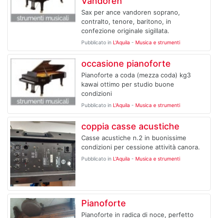
Vandoren
Sax per ance vandoren soprano,
contralto, tenore, baritono, in
confezione originale sigillata.
Pubblicato in
L'Aquila
-
Musica e strumenti
occasione pianoforte
Pianoforte a coda (mezza coda) kg3
kawai ottimo per studio buone
condizioni
Pubblicato in
L'Aquila
-
Musica e strumenti
coppia casse acustiche
Casse acustiche n.2 in buonissime
condizioni per cessione attività canora.
Pubblicato in
L'Aquila
-
Musica e strumenti
Pianoforte
Pianoforte in radica di noce, perfetto