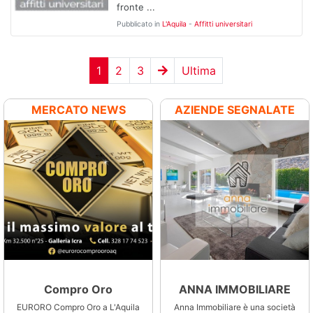
fronte ...
Pubblicato in
L'Aquila
-
Affitti universitari
1
2
3
Ultima
MERCATO NEWS
AZIENDE SEGNALATE
Compro Oro
Mediocasa
ANNA IMMOBILIARE
o
EURORO Compro Oro a L'Aquila
Mediocasa è un franchising che
Anna Immobiliare è una società