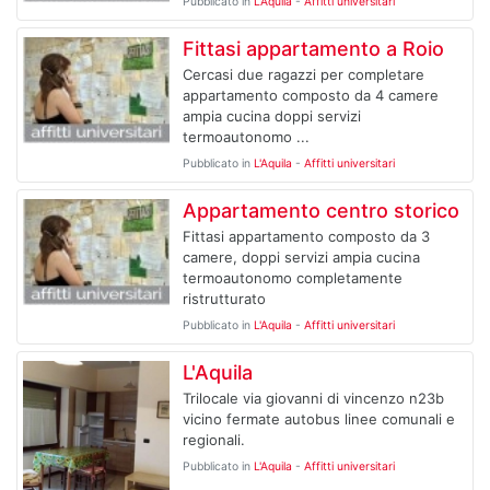
Pubblicato in
L'Aquila
-
Affitti universitari
Fittasi appartamento a Roio
Cercasi due ragazzi per completare
appartamento composto da 4 camere
ampia cucina doppi servizi
termoautonomo ...
Pubblicato in
L'Aquila
-
Affitti universitari
Appartamento centro storico
Fittasi appartamento composto da 3
camere, doppi servizi ampia cucina
termoautonomo completamente
ristrutturato
Pubblicato in
L'Aquila
-
Affitti universitari
L'Aquila
Trilocale via giovanni di vincenzo n23b
vicino fermate autobus linee comunali e
regionali.
Pubblicato in
L'Aquila
-
Affitti universitari