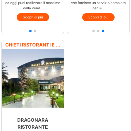
da oggi puoi realizzare il massimo
opera su tutto il territorio
che fornisce un servizio completo
nazionale. Nella nuova s...
dalla vend...
per l&...
Scopri di più
Scopri di più
Scopri di più
CHIETI RISTORANTI E ...
DRAGONARA
RISTORANTE