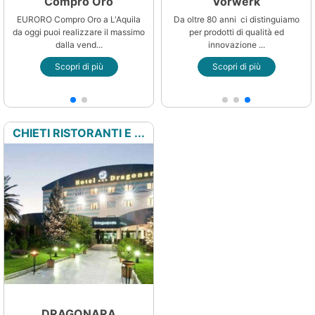
Compro Oro
Mediocasa
Vorwerk
EURORO Compro Oro a L'Aquila
Mediocasa è un franchising che
Da oltre 80 anni ci distinguiamo
to
da oggi puoi realizzare il massimo
opera su tutto il territorio
per prodotti di qualità ed
nazionale. Nella nuova s...
dalla vend...
innovazione ...
Scopri di più
Scopri di più
Scopri di più
CHIETI RISTORANTI E ...
DRAGONARA