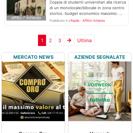
Coppia di studenti universitari alla ricerca
di un monolocale/bilocale in zona centro
storico. budget economico massimo: ...
Pubblicato in
L'Aquila
-
Affitto richiesta
1
2
3
Ultima
MERCATO NEWS
AZIENDE SEGNALATE