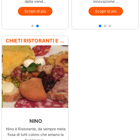
dalla vend...
per l&...
dalla vend...
innovazione ...
Scopri di più
Scopri di più
Scopri di più
Scopri di più
CHIETI RISTORANTI E ...
NINO
DRAGONARA
RISTORANTE
Nino è Ristorante, da sempre meta
fissa di tutti coloro che amano la
Il ristorante Dragonara è un luogo