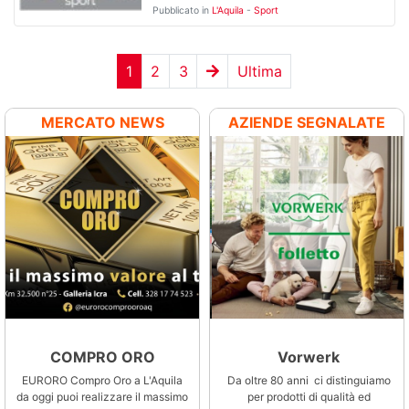
Pubblicato in
L'Aquila
-
Sport
1
2
3
Ultima
MERCATO NEWS
AZIENDE SEGNALATE
ANNA IMMOBILIARE
COMPRO ORO
Compro Oro
Vorwerk
e
EURORO Compro Oro a L'Aquila
Anna Immobiliare è una società
EURORO Compro Oro a L'Aquila
Da oltre 80 anni ci distinguiamo
da oggi puoi realizzare il massimo
che fornisce un servizio completo
da oggi puoi realizzare il massimo
per prodotti di qualità ed