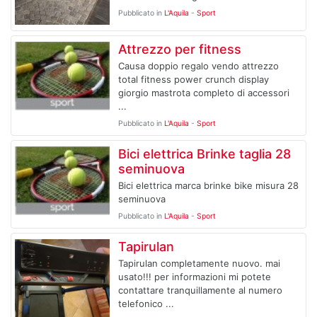
Pubblicato in
L'Aquila
-
Sport
Attrezzo per fitness
Causa doppio regalo vendo attrezzo
total fitness power crunch display
giorgio mastrota completo di accessori
...
Pubblicato in
L'Aquila
-
Sport
Bici elettrica Brinke taglia 28
seminuova
Bici elettrica marca brinke bike misura 28
seminuova
Pubblicato in
L'Aquila
-
Sport
Tapirulan
Tapirulan completamente nuovo. mai
usato!!! per informazioni mi potete
contattare tranquillamente al numero
telefonico ...