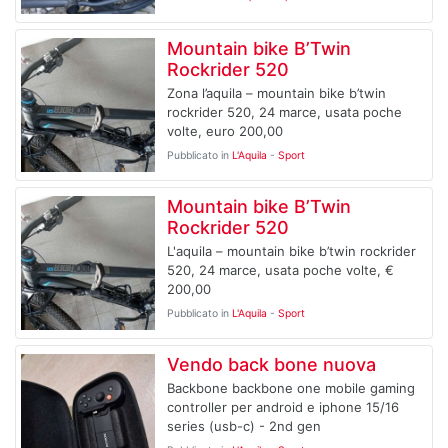
Mountain bike B’Twin
Rockrider 520
Zona l’aquila – mountain bike b’twin
rockrider 520, 24 marce, usata poche
volte, euro 200,00
Pubblicato in
L'Aquila
-
Sport
Mountain bike B’Twin
Rockrider 520
L'aquila – mountain bike b’twin rockrider
520, 24 marce, usata poche volte, €
200,00
Pubblicato in
L'Aquila
-
Sport
Vendo back bone nuova
Backbone backbone one mobile gaming
controller per android e iphone 15/16
series (usb-c) - 2nd gen