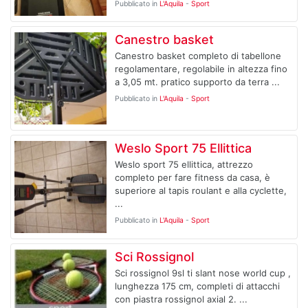
Pubblicato in
L'Aquila
-
Sport
Canestro basket
Canestro basket completo di tabellone
regolamentare, regolabile in altezza fino
a 3,05 mt. pratico supporto da terra ...
Pubblicato in
L'Aquila
-
Sport
Weslo Sport 75 Ellittica
Weslo sport 75 ellittica, attrezzo
completo per fare fitness da casa, è
superiore al tapis roulant e alla cyclette,
...
Pubblicato in
L'Aquila
-
Sport
Sci Rossignol
Sci rossignol 9sl ti slant nose world cup ,
lunghezza 175 cm, completi di attacchi
con piastra rossignol axial 2. ...