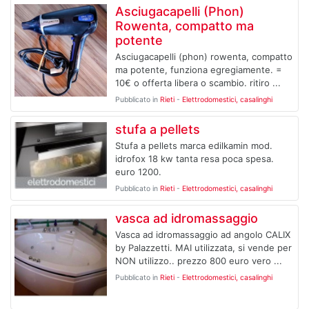
Asciugacapelli (Phon)
Rowenta, compatto ma
potente
Asciugacapelli (phon) rowenta, compatto
ma potente, funziona egregiamente. =
10€ o offerta libera o scambio. ritiro ...
Pubblicato in
Rieti
-
Elettrodomestici, casalinghi
stufa a pellets
Stufa a pellets marca edilkamin mod.
idrofox 18 kw tanta resa poca spesa.
euro 1200.
Pubblicato in
Rieti
-
Elettrodomestici, casalinghi
vasca ad idromassaggio
Vasca ad idromassaggio ad angolo CALIX
by Palazzetti. MAI utilizzata, si vende per
NON utilizzo.. prezzo 800 euro vero ...
Pubblicato in
Rieti
-
Elettrodomestici, casalinghi