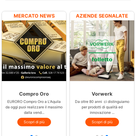
MERCATO NEWS
AZIENDE SEGNALATE
Compro Oro
Mediocasa
Vorwerk
EURORO Compro Oro a L'Aquila
Mediocasa è un franchising che
Da oltre 80 anni ci distinguiamo
to
da oggi puoi realizzare il massimo
opera su tutto il territorio
per prodotti di qualità ed
nazionale. Nella nuova s...
dalla vend...
innovazione ...
Scopri di più
Scopri di più
Scopri di più