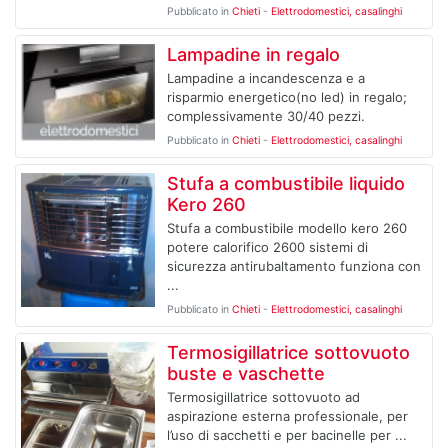
Pubblicato in
Chieti
-
Elettrodomestici, casalinghi
Lampadine in regalo
Lampadine a incandescenza e a
risparmio energetico(no led) in regalo;
complessivamente 30/40 pezzi.
Pubblicato in
Chieti
-
Elettrodomestici, casalinghi
Stufa a combustibile liquido
Kero 260
Stufa a combustibile modello kero 260
potere calorifico 2600 sistemi di
sicurezza antirubaltamento funziona con
...
Pubblicato in
Chieti
-
Elettrodomestici, casalinghi
Termosigillatrice sottovuoto
buste e vaschette
Termosigillatrice sottovuoto ad
aspirazione esterna professionale, per
l’uso di sacchetti e per bacinelle per ...