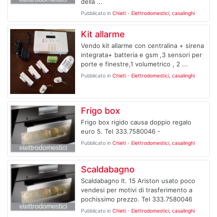
della ...
Pubblicato in
Chieti
-
Elettrodomestici, casalinghi
Kit allarme
Vendo kit allarme con centralina + sirena
integrata+ batteria e gsm ,3 sensori per
porte e finestre,1 volumetrico , 2 ...
Pubblicato in
Chieti
-
Elettrodomestici, casalinghi
Frigo box
Frigo box rigido causa doppio regalo
euro 5. Tel 333.7580046 -
Pubblicato in
Chieti
-
Elettrodomestici, casalinghi
Scaldabagno
Scaldabagno lt. 15 Ariston usato poco
vendesi per motivi di trasferimento a
pochissimo prezzo. Tel 333.7580046
Pubblicato in
Chieti
-
Elettrodomestici, casalinghi