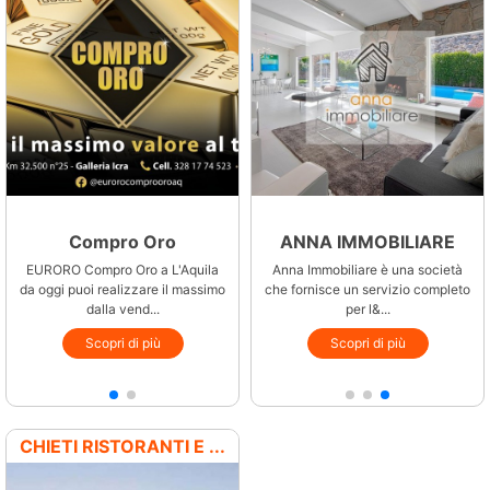
Compro Oro
Vorwerk
ANNA IMMOBILIARE
e
EURORO Compro Oro a L'Aquila
Da oltre 80 anni ci distinguiamo
Anna Immobiliare è una società
da oggi puoi realizzare il massimo
per prodotti di qualità ed
che fornisce un servizio completo
dalla vend...
innovazione ...
per l&...
Scopri di più
Scopri di più
Scopri di più
CHIETI RISTORANTI E ...