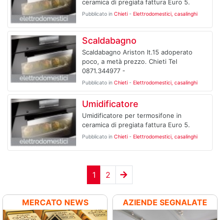
ceramica di pregiata fattura Euro 5.
Pubblicato in
Chieti
-
Elettrodomestici, casalinghi
Scaldabagno
Scaldabagno Ariston lt.15 adoperato
poco, a metà prezzo. Chieti Tel
0871.344977 -
Pubblicato in
Chieti
-
Elettrodomestici, casalinghi
Umidificatore
Umidificatore per termosifone in
ceramica di pregiata fattura Euro 5.
Pubblicato in
Chieti
-
Elettrodomestici, casalinghi
1
2
MERCATO NEWS
AZIENDE SEGNALATE