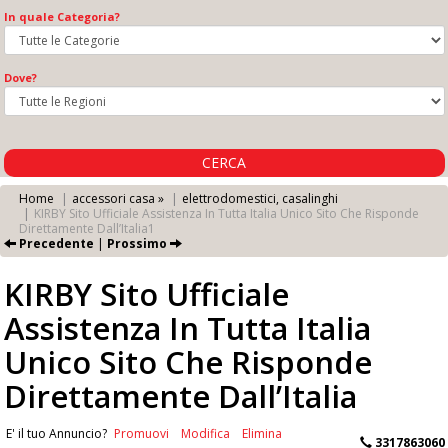
In quale Categoria?
Dove?
CERCA
Home
accessori casa »
elettrodomestici, casalinghi
KIRBY Sito Ufficiale Assistenza In Tutta Italia Unico Sito Che Risponde
Direttamente Dall’Italia1
Precedente
|
Prossimo
KIRBY Sito Ufficiale
Assistenza In Tutta Italia
Unico Sito Che Risponde
Direttamente Dall’Italia
E' il tuo Annuncio?
Promuovi
Modifica
Elimina
3317863060