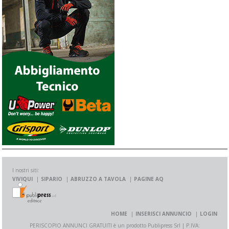
I nostri siti:
VIVIQUI
SIPARIO
ABRUZZO A TAVOLA
PAGINE AQ
HOME
INSERISCI ANNUNCIO
LOGIN
PERISCOPIO ANNUNCI GRATUITI è un prodotto Publipress Srl | P.IVA: