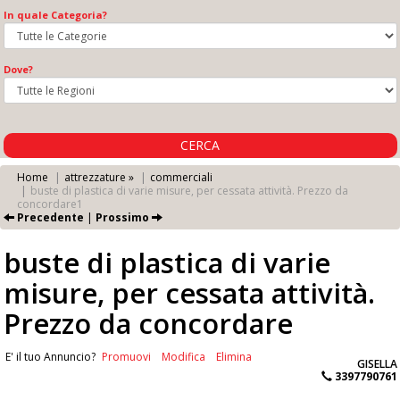
In quale Categoria?
Dove?
CERCA
Home
attrezzature »
commerciali
buste di plastica di varie misure, per cessata attività. Prezzo da
concordare1
Precedente
|
Prossimo
buste di plastica di varie
misure, per cessata attività.
Prezzo da concordare
E' il tuo Annuncio?
Promuovi
Modifica
Elimina
GISELLA
3397790761